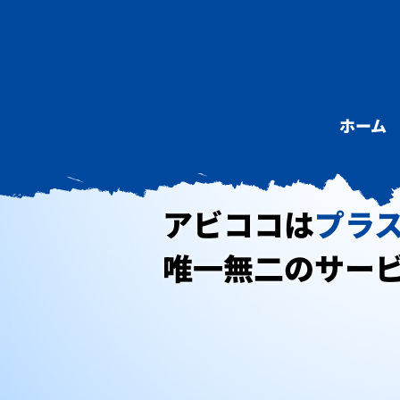
ホーム
アビココは
プラ
唯一無二のサー