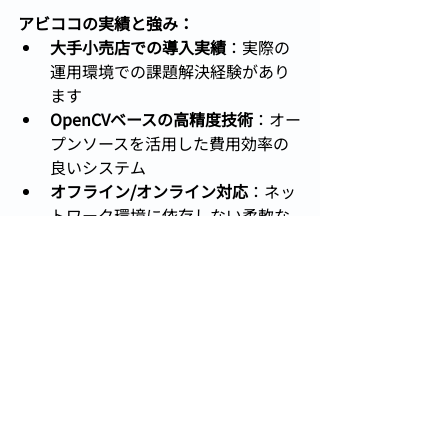
アビココの実績と強み：
大手小売店での導入実績
：実際の
運用環境での課題解決経験があり
ます
OpenCVベースの高精度技術
：オー
プンソースを活用した費用効率の
良いシステム
オフライン/オンライン対応
：ネッ
トワーク環境に依存しない柔軟な
システム構築
短納期対応
：モック開発により効
率的なプロジェクト進行が可能
アビココがお手伝いできること：
既製品では対応困難な特殊要件に
も、カスタマイズ対応が可能
利用者の使い勝手を重視した、ス
トレスのない認証システム