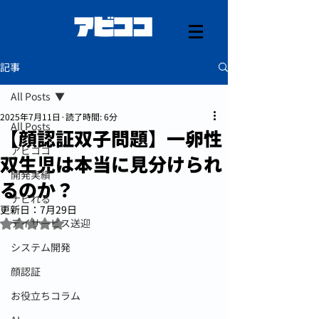
記事
All Posts
2025年7月11日
読了時間: 6分
All Posts
【顔認証双子問題】一卵性
アビココ
双生児は本当に見分けられ
開発実績
るのか？
ナビれる
更新日：
7月29日
5つ星のうちNaNと評価されています。
デイサービス送迎
システム開発
顔認証
お役立ちコラム