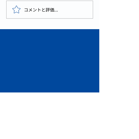
コメントと評価...
【お知らせ】アビココの
会社電話番号が開通しま
した！