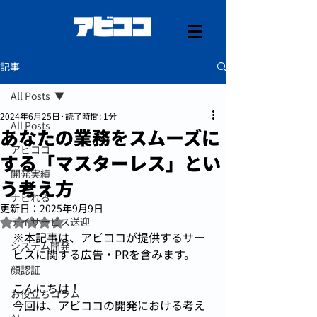
記事
All Posts
2024年6月25日
読了時間: 1分
All Posts
あなたの業務をスムーズに
アビココ
する「マスターレス」とい
開発実績
う考え方
ナビれる
更新日：
2025年9月9日
5つ星のうちNaNと評価されています。
デイサービス送迎
※本記事は、アビココが提供するサー
システム開発
ビスに関する広告・PRを含みます。
顔認証
こんにちは！
お役立ちコラム
今回は、アビココの開発における考え