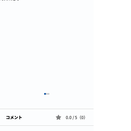
コメント
0.0 / 5（0）
アビココ、始動