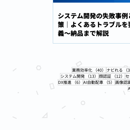
システム開発の失敗事例
策｜よくあるトラブルを
義〜納品まで解説
40件の記事
業務効率化
（40）
ナビれる
（3
13件の記事
1
システム開発
（13）
顔認証
（12）
セ
6件の記事
5件の記
DX推進
（6）
AI自動配車
（5）
画像認
A