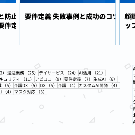
と防止
要件定義 失敗事例と成功のコツ
顔
要件定
ップ
A
32件の記事
25件の記事
24件の記事
21件の記事
2）
送迎業務
（25）
デイサービス
（24）
AI活用
（21）
2件の記事
11件の記事
9件の記事
7件の記事
6件の記
キュリティ
（11）
アビココ
（9）
要件定義
（7）
生成AI
（6）
事
5件の記事
5件の記事
5件の記事
4件の記事
4件の記
識
（5）
介護DX
（5）
DX
（5）
介護
（4）
カスタムAI開発
（4）
4件の記事
3件の記事
I
（4）
マスク対応
（3）
A