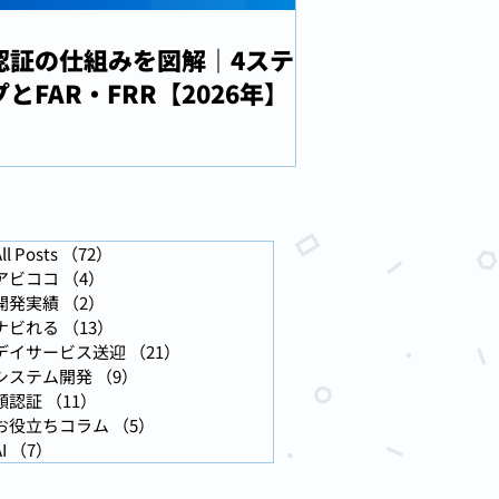
認証の仕組みを図解｜4ステ
とFAR・FRR【2026年】
ll Posts
（72）
72件の記事
アビココ
（4）
4件の記事
事
開発実績
（2）
2件の記事
事
ナビれる
（13）
13件の記事
デイサービス送迎
（21）
21件の記事
システム開発
（9）
9件の記事
顔認証
（11）
11件の記事
お役立ちコラム
（5）
5件の記事
I
（7）
7件の記事