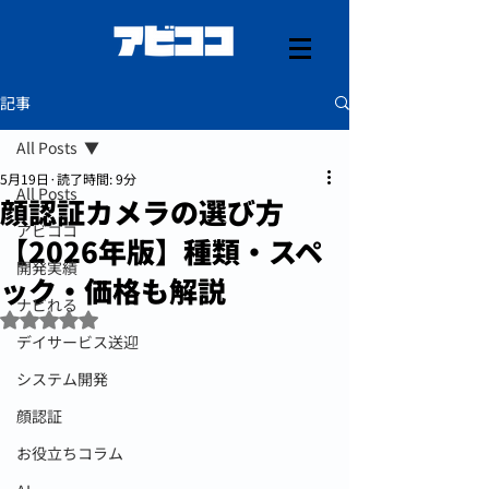
記事
All Posts
5月19日
読了時間: 9分
All Posts
顔認証カメラの選び方
アビココ
【2026年版】種類・スペ
開発実績
ック・価格も解説
ナビれる
5つ星のうちNaNと評価されています。
デイサービス送迎
システム開発
顔認証
お役立ちコラム