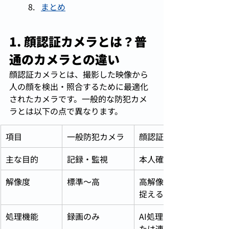
まとめ
1. 顔認証カメラとは？普
通のカメラとの違い
顔認証カメラとは、撮影した映像から
人の顔を検出・照合するために最適化
されたカメラです。一般的な防犯カメ
ラとは以下の点で異なります。
項目
一般防犯カメラ
顔認証カメラ
主な目的
記録・監視
本人確認・認証
解像度
標準〜高
高解像度（顔の細部まで
捉える）
処理機能
録画のみ
AI処理・照合機能内蔵ま
たは連携