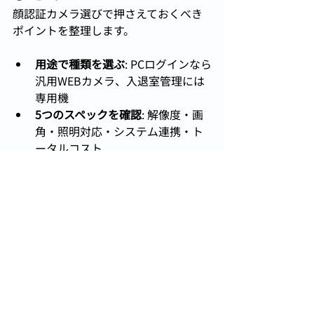
顔認証カメラ選びで押さえておくべき
ポイントを整理します。
用途で種類を選ぶ
: PCログインなら
汎用WEBカメラ、入退室管理には
専用機
5つのスペックを確認
: 解像度・画
角・照明対応・システム連携・ト
ータルコスト
設置前に環境チェック
: 照明・距
離・配線・法令対応を事前に確認
デモテストは必須
: カタログスペッ
クだけでなく、実際の設置条件で
テストを行う
顔認証カメラの導入を検討している方
は、複数のベンダーに見積もりを取り
ながら、実際の設置環境でのデモを依