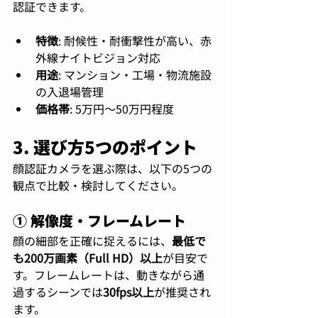
認証できます。
特徴
: 耐候性・耐衝撃性が高い、赤
外線ナイトビジョン対応
用途
: マンション・工場・物流施設
の入退場管理
価格帯
: 5万円〜50万円程度
3. 選び方5つのポイント
顔認証カメラを選ぶ際は、以下の5つの
観点で比較・検討してください。
① 解像度・フレームレート
顔の細部を正確に捉えるには、
最低で
も200万画素（Full HD）以上
が目安で
す。フレームレートは、動きながら通
過するシーンでは
30fps以上
が推奨され
ます。