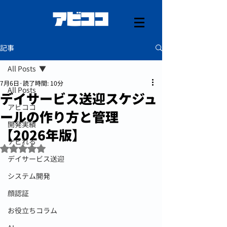
記事
All Posts
7月6日
読了時間: 10分
All Posts
デイサービス送迎スケジュ
アビココ
ールの作り方と管理
開発実績
【2026年版】
ナビれる
5つ星のうちNaNと評価されています。
デイサービス送迎
システム開発
顔認証
お役立ちコラム