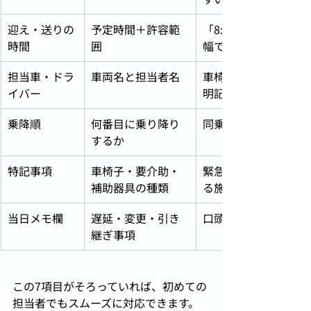
迎え・送りの
予定時間＋許容範
「8:30〜9:00」のよ
時間
囲
幅で記載
担当車・ドラ
車両名と担当者名
車椅子対応車かどう
イバー
明記
乗降順
何番目に乗り降り
同乗者との相性も考
するか
特記事項
車椅子・要介助・
緊急連絡先はここに
補助器具の種類
る施設が多い
当日メモ欄
遅延・変更・引き
口頭伝達の代わりに
継ぎ事項
この7項目がそろっていれば、初めての
担当者でもスムーズに対応できます。