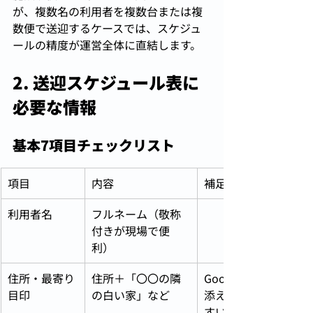
が、複数名の利用者を複数台または複
数便で送迎するケースでは、スケジュ
ールの精度が運営全体に直結します。
2. 送迎スケジュール表に
必要な情報
基本7項目チェックリスト
項目
内容
補足
利用者名
フルネーム（敬称
付きが現場で便
利）
住所・最寄り
住所＋「〇〇の隣
Googleマップリンク
目印
の白い家」など
添えると新人にも使
すい